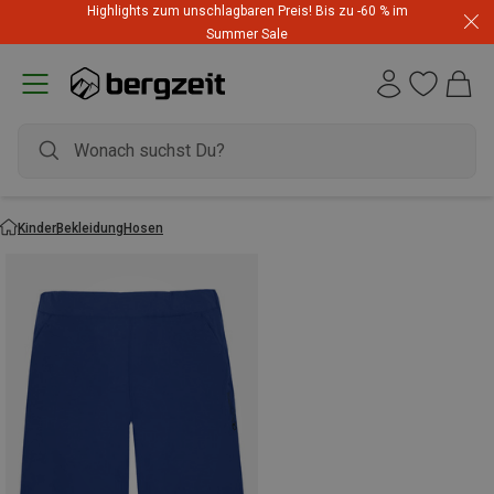
Highlights zum unschlagbaren Preis! Bis zu -60 % im
Summer Sale
Kinder
Bekleidung
Hosen