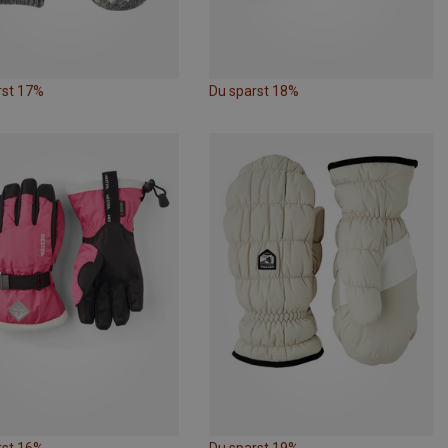
rst 17%
Du sparst 18%