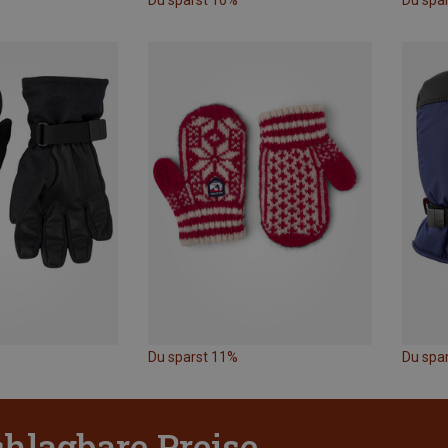
Du sparst 10%
Du spa
Du sparst 11%
Du spa
hlagbare Preise