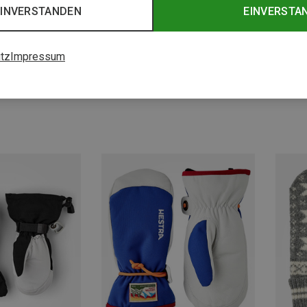
EINVERSTANDEN
EINVERSTA
tz
Impressum
Du sparst 22%
Du spa