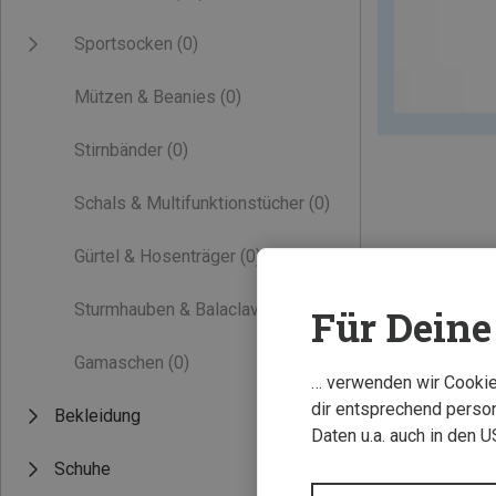
Sportsocken
(0)
Mützen & Beanies
(0)
Stirnbänder
(0)
Schals & Multifunktionstücher
(0)
Gürtel & Hosenträger
(0)
Sturmhauben & Balaclavas
(0)
Für Deine 
Gamaschen
(0)
… verwenden wir Cookies
dir entsprechend person
Bekleidung
Daten u.a. auch in den 
Schuhe