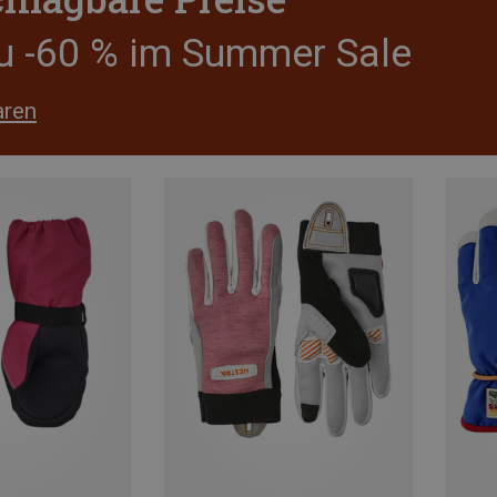
zu -60 % im Summer Sale
aren