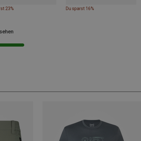
rst 23%
Du sparst 16%
esehen