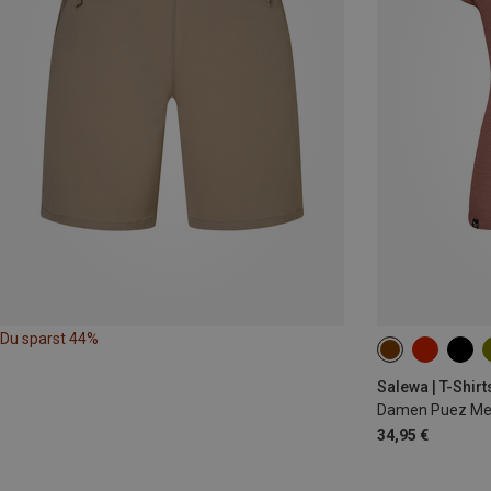
Du sparst 44%
XS
S
M
Salewa | T-Shirt
Damen Puez Mela
34,95 €