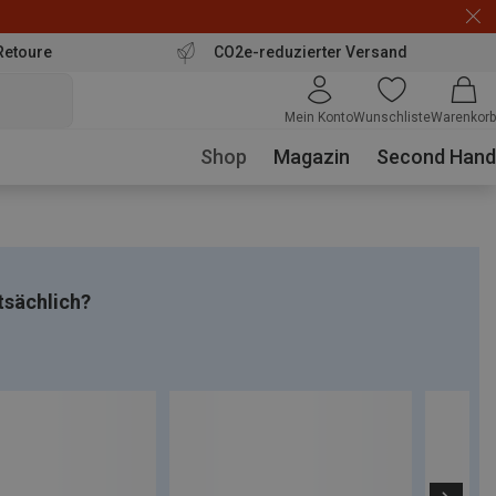
Retoure
CO2e-reduzierter Versand
Mein Konto
Wunschliste
Warenkorb
Shop
Magazin
Second Hand
tsächlich?