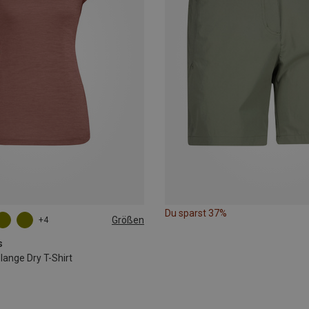
Du sparst 37%
Größen
+4
L
XL
XXL
s
nge Dry T-Shirt