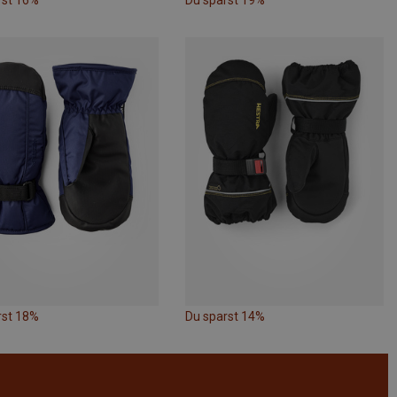
rst 16%
Du sparst 19%
rst 18%
Du sparst 14%