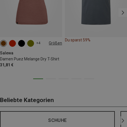
Du sparst 59%
Größen
+4
XS
S
M
L
XL
XXL
Salewa
Damen Puez Melange Dry T-Shirt
31,81 €
Beliebte Kategorien
SCHUHE