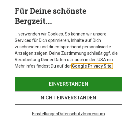
zum Sport, in der Halle oder draußen, tragen, sollten
diese natürlich etwas funktionaler sein.
Für Deine schönste
Bergzeit...
… verwenden wir Cookies. So können wir unsere
Services für Dich optimieren, Inhalte auf Dich
zuschneiden und dir entsprechend personalisierte
Anzeigen zeigen. Deine Zustimmung schließt ggf. die
Verarbeitung Deiner Daten u.a. auch in den USA ein.
Mehr Infos findest Du auf der
Google Privacy Site.
EINVERSTANDEN
NICHT EINVERSTANDEN
Einstellungen
Datenschutz
Impressum