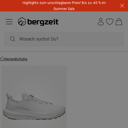
Highlights zum unschlagbaren Preis! Bis zu -60 % im
Summer Sale
Herren
Schuhe