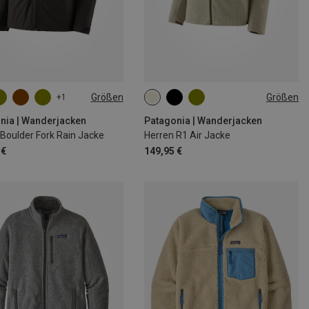
Größen
Größen
+1
M
L
XL
S
L
XL
nia | Wanderjacken
Patagonia | Wanderjacken
Boulder Fork Rain Jacke
Herren R1 Air Jacke
 €
149,95 €