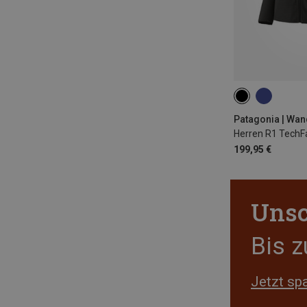
S
M
L
Patagonia | Wan
Herren R1 TechF
199,95 €
Unsc
Bis 
Jetzt sp