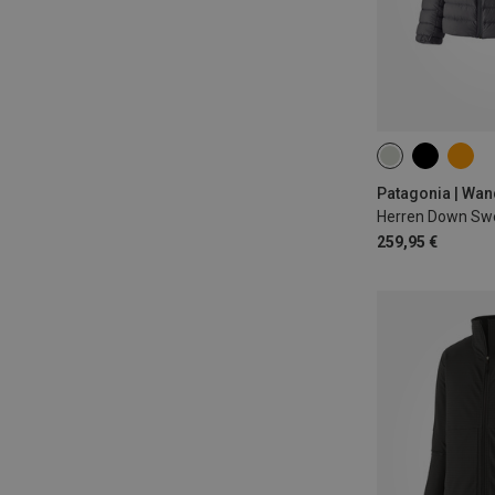
S
M
L
Patagonia | Wan
Herren Down Sw
259,95 €