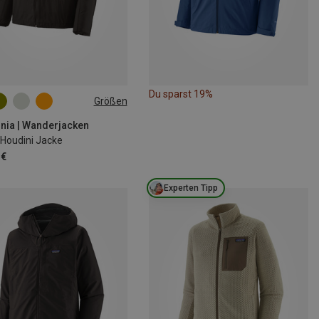
Du sparst 19%
Größen
M
L
XL
nia | Wanderjacken
 Houdini Jacke
 €
Experten Tipp