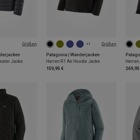
Größen
Größen
+1
XL
S
M
L
XL
XXL
S
derjacken
Patagonia | Wanderjacken
Patago
eater Jacke
Herren R1 Air Hoodie Jacke
Herren 
159,95 €
269,95