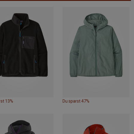
rst 13%
Du sparst 47%