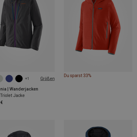
Du sparst 33%
Größen
+1
M
L
XL
XXL
nia | Wanderjacken
Triolet Jacke
 €