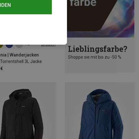
NDEN
Größen
+2
Lieblingsfarbe?
M
L
XL
XXL
nia | Wanderjacken
Shoppe sie mit bis zu -50 %
Torrentshell 3L Jacke
 €