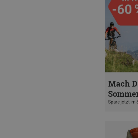
Mach D
Sommer
Spare jetzt im