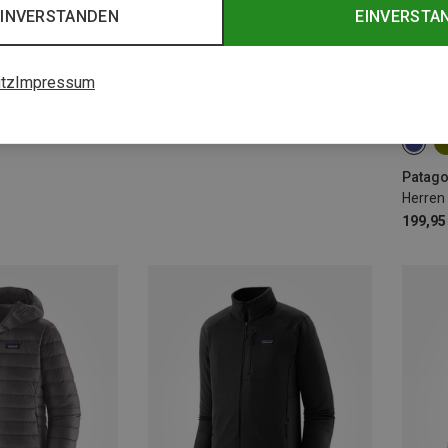
EINVERSTANDEN
EINVERSTA
tz
Impressum
Du sparst 36%
S
Patago
Herren 
199,95