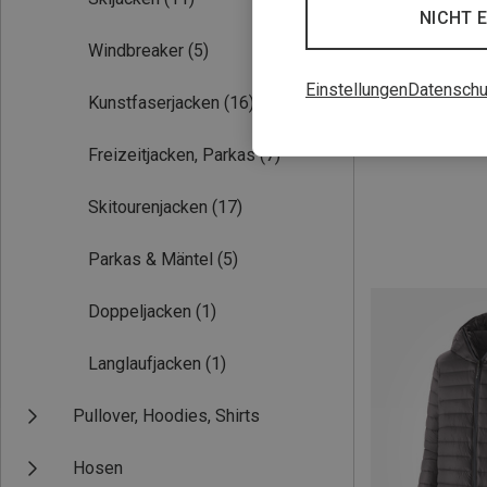
NICHT 
Windbreaker
(5)
Einstellungen
Datenschu
Kunstfaserjacken
(16)
Du sparst 39%
Freizeitjacken, Parkas
(7)
Skitourenjacken
(17)
Parkas & Mäntel
(5)
Doppeljacken
(1)
Langlaufjacken
(1)
Pullover, Hoodies, Shirts
Hosen