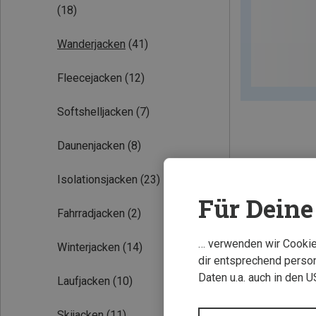
(18)
Wanderjacken
(41)
Fleecejacken
(12)
Softshelljacken
(7)
Daunenjacken
(8)
Isolationsjacken
(23)
Für Deine 
Fahrradjacken
(2)
… verwenden wir Cookies
Winterjacken
(14)
dir entsprechend person
Daten u.a. auch in den 
Laufjacken
(10)
Skijacken
(11)