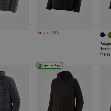
Du sparst 11%
S
Patago
Herren
119,95
Experten Tipp