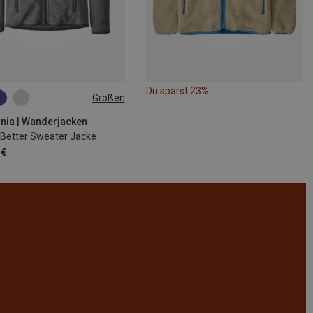
Du sparst 23%
Größen
M
L
XL
XXL
nia | Wanderjacken
 Better Sweater Jacke
 €