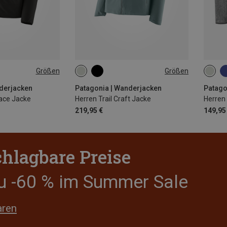
Größen
Größen
XL
S
M
L
XL
S
derjacken
Patagonia | Wanderjacken
Patago
ace Jacke
Herren Trail Craft Jacke
Herren
219,95 €
149,95
hlagbare Preise
zu -60 % im Summer Sale
aren