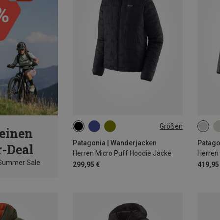
Größen
einen
S
M
L
XL
XXL
S
Patagonia | Wanderjacken
Patago
-Deal
Herren Micro Puff Hoodie Jacke
Herren 
 Summer Sale
299,95 €
419,95