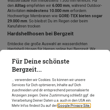
Wassersäule von mindestens 1.300 mm erreicht. Für
den
Alltag
empfehlen wir
6.000 mm
, während Outdoor-
Aktivitäten
mindestens 10.000 mm
erfordern.
Hochwertige Membranen wie
GORE-TEX bieten sogar
29.000 mm
. So bleibst Du im Regen oder beim
Kanufahren trocken
Hardshellhosen bei Bergzeit
Entdecke die große Auswahl an wasserdichten
Hardshell-Hosen für Herren online bei Bergzeit. Wir
führen Marken wie
Mammut
,
Dynafit
,
Salewa
und
Vaude
zu Top-Preisen.
Für Deine schönste
Bergzeit...
… verwenden wir Cookies. So können wir unsere
Services für Dich optimieren, Inhalte auf Dich
zuschneiden und dir entsprechend personalisierte
Anzeigen zeigen. Deine Zustimmung schließt ggf. die
Verarbeitung Deiner Daten u.a. auch in den USA ein.
Mehr Infos findest Du auf der
Google Privacy Site.