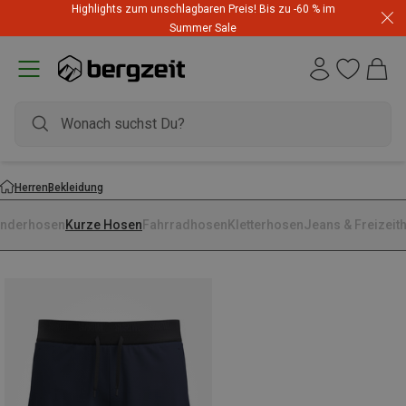
Highlights zum unschlagbaren Preis! Bis zu -60 % im
Summer Sale
Herren
Bekleidung
nderhosen
Kurze Hosen
Fahrradhosen
Kletterhosen
Jeans & Freizeit