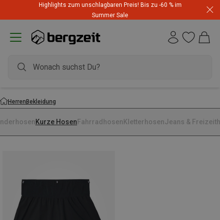
Highlights zum unschlagbaren Preis! Bis zu -60 % im
Summer Sale
Herren
Bekleidung
nderhosen
Kurze Hosen
Fahrradhosen
Kletterhosen
Jeans & Freizeit