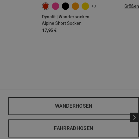
Größen
+3
39|40|41|42
43|44|45|46
Dynafit | Wandersocken
Alpine Short Socken
17,95 €
WANDERHOSEN
FAHRRADHOSEN