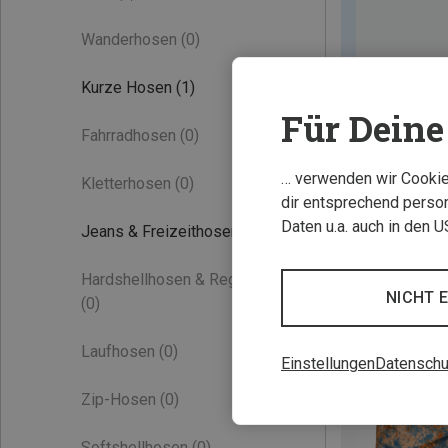
Wanderhosen
(0)
Kurze Hosen
(1)
Für Deine 
Fahrradhosen
(0)
… verwenden wir Cookies
Kletterhosen
(0)
dir entsprechend person
Daten u.a. auch in den 
Jeans & Freizeithosen
(1)
Hardshellhosen & Regenhosen
NICHT 
(0)
Laufhosen
(0)
Einstellungen
Datenschu
Zip-Hosen
(0)
Softshellhosen
(0)