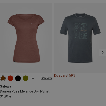
Du sparst 59%
Größen
+4
XS
S
M
L
XL
XXL
Salewa
Damen Puez Melange Dry T-Shirt
31,81 €