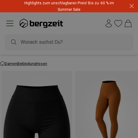
Highlights zum unschlagbaren Preis! Bis zu -60 % im
Summer Sale
Damen
Bekleidung
Hosen