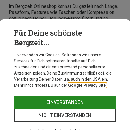
Im Bergzeit Onlineshop kannst Du gezielt nach Länge,
Passform, Features wie Taschen oder Kompression
sowie nach Deiner Lieblings-Marke filtern und so
schnell die Laufhose für Damen finden, die genau zu
Deinen Anforderungen passt.
Für Deine schönste
Bergzeit...
… verwenden wir Cookies. So können wir unsere
Services für Dich optimieren, Inhalte auf Dich
zuschneiden und dir entsprechend personalisierte
Anzeigen zeigen. Deine Zustimmung schließt ggf. die
Verarbeitung Deiner Daten u.a. auch in den USA ein.
Mehr Infos findest Du auf der
Google Privacy Site.
EINVERSTANDEN
NICHT EINVERSTANDEN