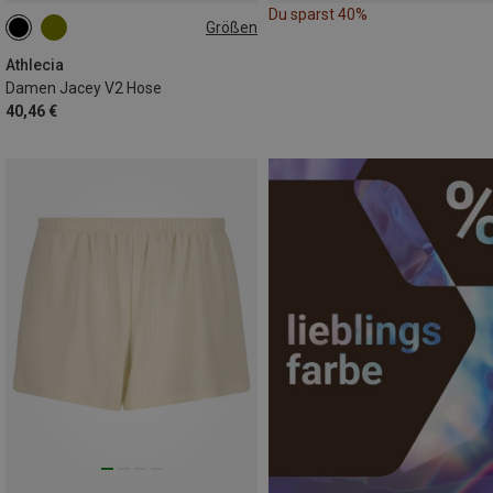
Du sparst 40%
Größen
XS
M
L
XL
XXL
3XL
Athlecia
Damen Jacey V2 Hose
40,46 €