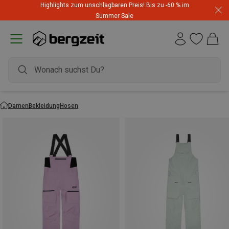
Highlights zum unschlagbaren Preis! Bis zu -60 % im
Summer Sale
Damen
Bekleidung
Hosen