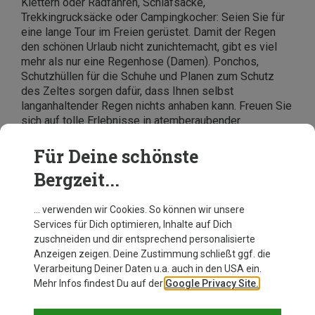
Klettern oder Radfahren, Schlafsäcke,
Trekkingrucksäcke oder Campingkocher: Seien Sie für
eine lange Tour im Freien gerüstet. Damit der Regen
den schönen Urlaub nicht zunichtemacht, gibt es viel
mehr als nur eine Regenhose (Damen). Ponchos,
Schutzhüllen für die Schuhe und Planen zum Schutz
des Zeltes sorgen dafür, dass Ihnen selbst
langanhaltender Regen nichts anhaben kann. Freuen Sie
sich auf tolle Erlebnisse in atemberaubender
Landschaft und kaufen Sie bei Bergzeit Kleidung und
Ausrüstung entspannt ein. Mit einer Regenhose
Für Deine schönste
(Damen) im Rucksack können Sie gleich loswandern
Bergzeit...
und jedem Wetter entspannt entgegensehen. Viel Spaß
bei Ihren nächsten Touren!</div>
… verwenden wir Cookies. So können wir unsere
Services für Dich optimieren, Inhalte auf Dich
zuschneiden und dir entsprechend personalisierte
Anzeigen zeigen. Deine Zustimmung schließt ggf. die
Verarbeitung Deiner Daten u.a. auch in den USA ein.
Mehr Infos findest Du auf der
Google Privacy Site.