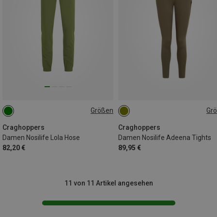
Größen
Gr
XS
Craghoppers
Craghoppers
Damen Nosilife Lola Hose
Damen Nosilife Adeena Tights
82,20 €
89,95 €
11 von 11 Artikel angesehen