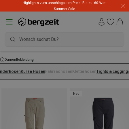
Highlights zum unschlagbaren Preis! Bis zu -60 % im
Summer Sale
Damen
Bekleidung
nderhosen
Kurze Hosen
Fahrradhosen
Kletterhosen
Tights & Legging
Neu