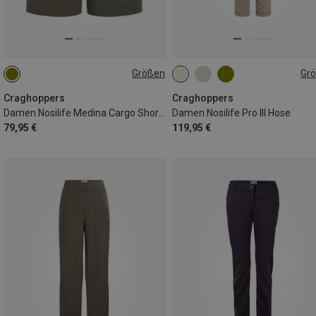
Größen
Gr
S
M
L
XL
XXL
M|S
Craghoppers
Craghoppers
Damen Nosilife Medina Cargo Shorts
Damen Nosilife Pro III Hose
79,95 €
119,95 €