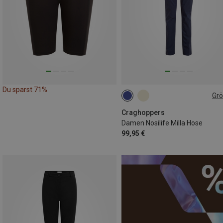
Du sparst 71%
Gr
Craghoppers
Damen Nosilife Milla Hose
99,95 €