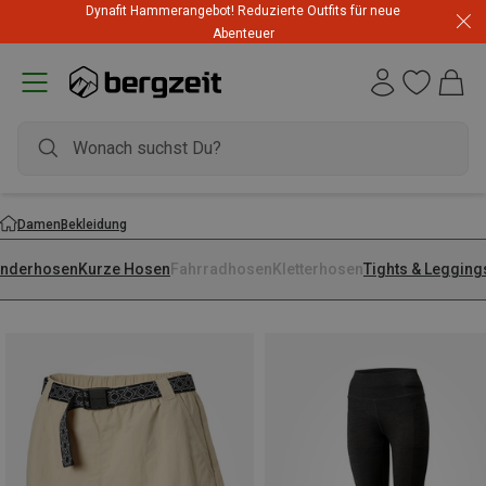
Dynafit Hammerangebot! Reduzierte Outfits für neue
Abenteuer
Damen
Bekleidung
nderhosen
Kurze Hosen
Fahrradhosen
Kletterhosen
Tights & Legging