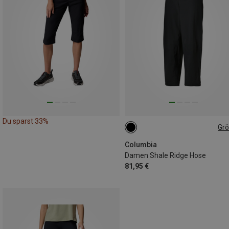
Du sparst 33%
Gr
M
Columbia
Damen Shale Ridge Hose
81,95 €