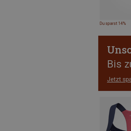
Du sparst 14%
Unsc
Bis 
Jetzt sp