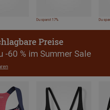
Du sparst 17%
Du spa
hlagbare Preise
zu -60 % im Summer Sale
aren