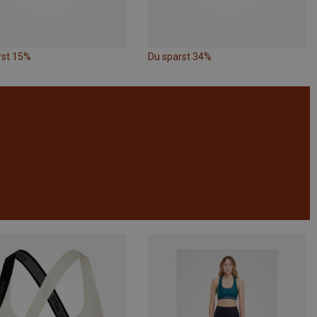
rst 15%
Du sparst 34%