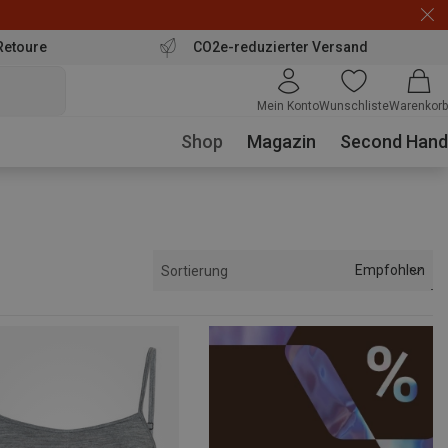
Retoure
CO2e-reduzierter Versand
Mein Konto
Wunschliste
Warenkorb
Shop
Magazin
Second Hand
Empfohlen
Sortierung