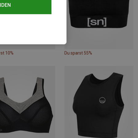
NDEN
rst 10%
Du sparst 55%