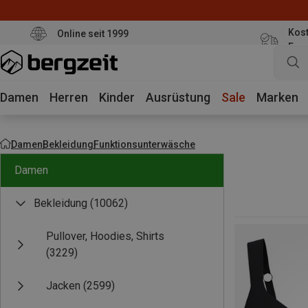
Kost
Online seit 1999
Eur
Damen
Herren
Kinder
Ausrüstung
Sale
Marken
Damen
Bekleidung
Funktionsunterwäsche
Damen
Bekleidung
(10062)
Pullover, Hoodies, Shirts
(3229)
Jacken
(2599)