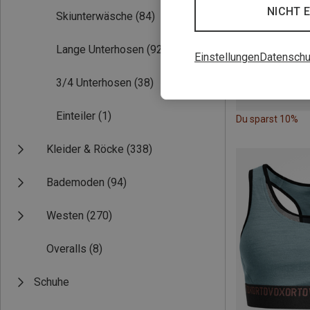
NICHT 
Skiunterwäsche
(84)
Lange Unterhosen
(92)
Einstellungen
Datenschu
3/4 Unterhosen
(38)
Einteiler
(1)
Du sparst 10%
Kleider & Röcke
(338)
Bademoden
(94)
Westen
(270)
Overalls
(8)
Schuhe