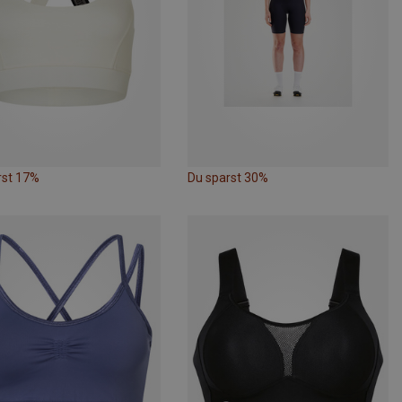
rst 17%
Du sparst 30%