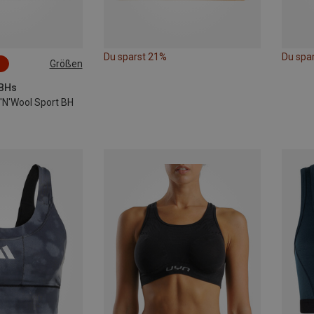
Du sparst 21%
Du spa
Größen
-BHs
N'Wool Sport BH