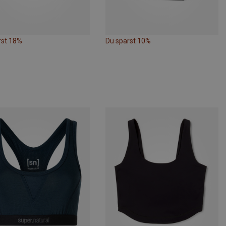
rst 18%
Du sparst 10%