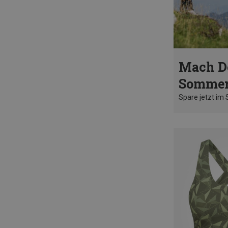
Mach D
Sommer
Spare jetzt im