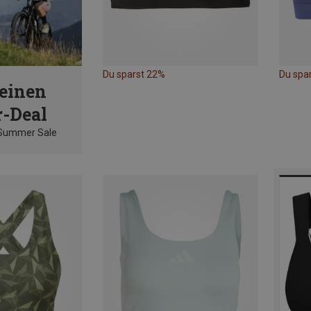
Du sparst 22%
Du spa
einen
-Deal
 Summer Sale