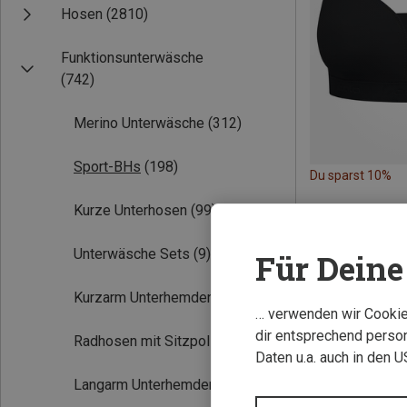
Hosen
(2810)
Funktionsunterwäsche
(742)
Merino Unterwäsche
(312)
Sport-BHs
(198)
Du sparst 10%
Kurze Unterhosen
(99)
Unterwäsche Sets
(9)
Für Deine 
Kurzarm Unterhemden
(115)
… verwenden wir Cookies
dir entsprechend person
Radhosen mit Sitzpolster
(28)
Daten u.a. auch in den 
Langarm Unterhemden
(162)