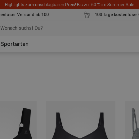
Highlights zum unschlagbaren Preis! Bis zu -60 % im Summer Sale
enloser Versand ab 100
100 Tage kostenlose 
o
Sportarten