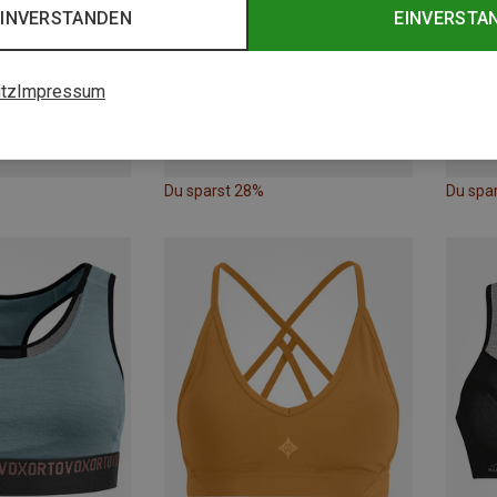
EINVERSTANDEN
EINVERSTA
tz
Impressum
Du sparst 28%
Du spa