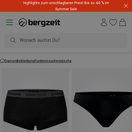
Highlights zum unschlagbaren Preis! Bis zu -60 % im
Summer Sale
Damen
Bekleidung
Funktionsunterwäsche