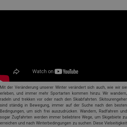
Mit der Veränderung unserer Winter verändert sich auch, wie wir sie
erleben, und immer mehr Sportarten kommen hinzu. Wir wandern,
radeln und trekken vor oder nach den Skiabfahrten. Skitourengeher
sind ständig in Bewegung, immer auf der Suche nach den besten
Bedingungen, um sich frei auszudrücken. Wandern, Radfahren und
sogar Zugfahrten werden immer beliebtere Wege, um Skigebiete zu
erreichen und nach Winterbedingungen zu suchen. Diese Vielseitigkeit