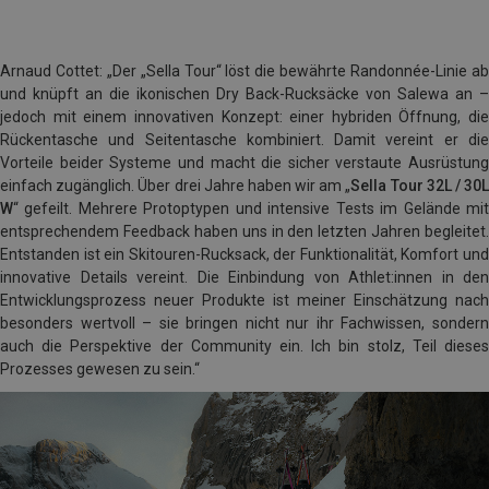
Arnaud Cottet: „Der „Sella Tour“ löst die bewährte Randonnée-Linie ab
und knüpft an die ikonischen Dry Back-Rucksäcke von Salewa an –
jedoch mit einem innovativen Konzept: einer hybriden Öffnung, die
Rückentasche und Seitentasche kombiniert. Damit vereint er die
Vorteile beider Systeme und macht die sicher verstaute Ausrüstung
einfach zugänglich. Über drei Jahre haben wir am „
Sella Tour 32L / 30
W
“ gefeilt. Mehrere Protoptypen und intensive Tests im Gelände mit
entsprechendem Feedback haben uns in den letzten Jahren begleitet.
Entstanden ist ein Skitouren-Rucksack, der Funktionalität, Komfort und
innovative Details vereint. Die Einbindung von Athlet:innen in den
Entwicklungsprozess neuer Produkte ist meiner Einschätzung nach
besonders wertvoll – sie bringen nicht nur ihr Fachwissen, sondern
auch die Perspektive der Community ein. Ich bin stolz, Teil dieses
Prozesses gewesen zu sein.“