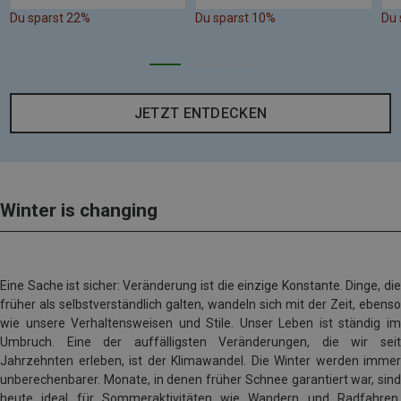
Du sparst 22%
Du sparst 10%
Du 
JETZT ENTDECKEN
Winter is changing
Eine Sache ist sicher: Veränderung ist die einzige Konstante. Dinge, die
früher als selbstverständlich galten, wandeln sich mit der Zeit, ebenso
wie unsere Verhaltensweisen und Stile. Unser Leben ist ständig im
Umbruch. Eine der auffälligsten Veränderungen, die wir seit
Jahrzehnten erleben, ist der Klimawandel. Die Winter werden immer
unberechenbarer. Monate, in denen früher Schnee garantiert war, sind
heute ideal für Sommeraktivitäten wie Wandern und Radfahren.