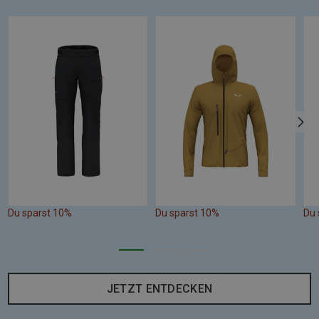
Du sparst 10%
Du sparst 10%
Du 
JETZT ENTDECKEN