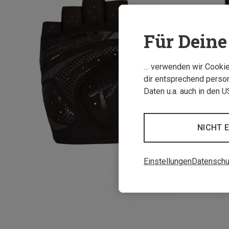
Für Deine 
… verwenden wir Cookies
dir entsprechend person
Daten u.a. auch in den 
NICHT 
Einstellungen
Datenschu