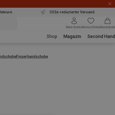
Retoure
CO2e-reduzierter Versand
Mein Konto
Wunschliste
Warenkorb
Shop
Magazin
Second Hand
ndschuhe
Fingerhandschuhe