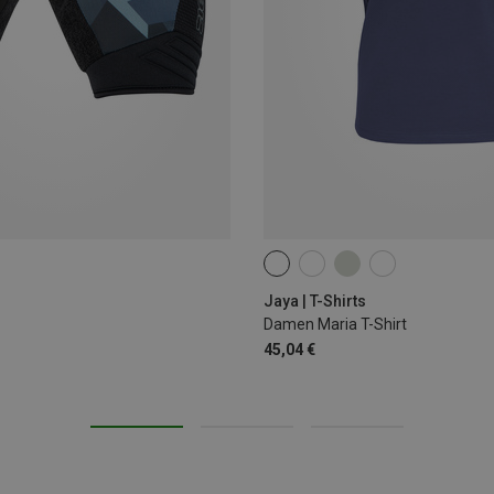
S
M
L
Jaya | T-Shirts
Damen Maria T-Shirt
45,04 €