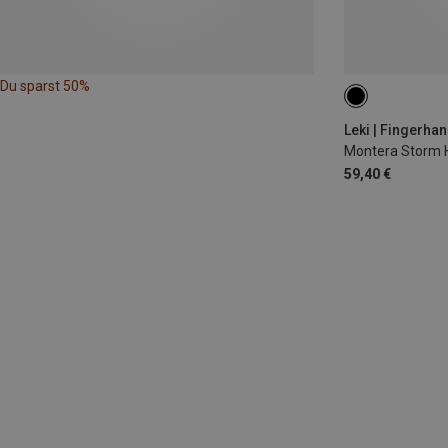
Du sparst 50%
7.5
9.5
Leki | Fingerha
Montera Storm 
59,40 €