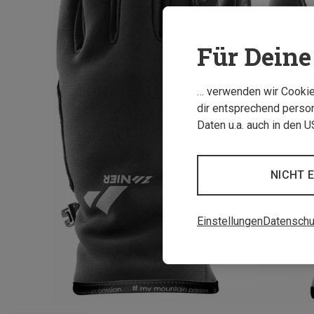
Für Deine 
… verwenden wir Cookies
dir entsprechend person
Daten u.a. auch in den 
NICHT 
Einstellungen
Datenschu