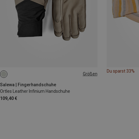
Du sparst 33%
Größen
XS
S
M
L
Salewa | Fingerhandschuhe
Ortles Leather Infinium Handschuhe
109,40 €