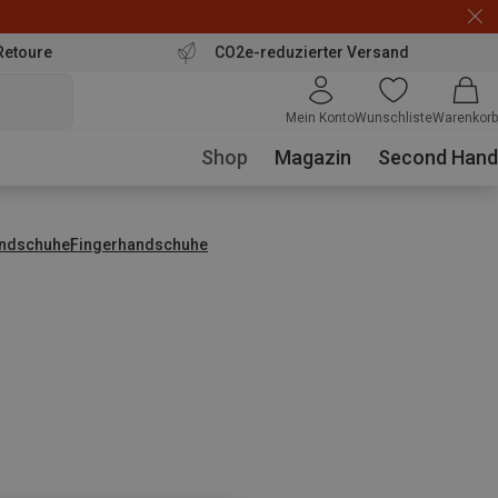
Retoure
CO2e-reduzierter Versand
Mein Konto
Wunschliste
Warenkorb
Shop
Magazin
Second Hand
ndschuhe
Fingerhandschuhe