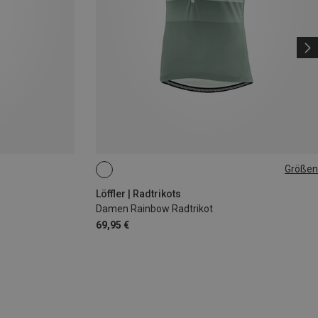
Größen
S
L
XL
Löffler | Radtrikots
Damen Rainbow Radtrikot
69,95 €