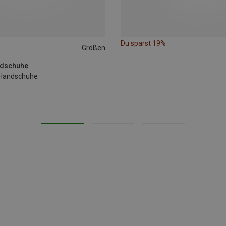
Du sparst 19%
Größen
ndschuhe
Handschuhe