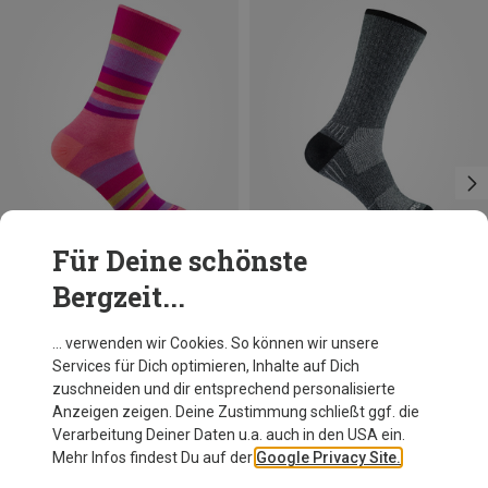
Für Deine schönste
Bergzeit...
Du sparst 23%
Größen
34|35|36|37
37.5|38|39|40
41.5|42|43|44
45.5|46|47|48
Wrightsock
… verwenden wir Cookies. So können wir unsere
Adventure Crew Socke
Services für Dich optimieren, Inhalte auf Dich
31,88 €
zuschneiden und dir entsprechend personalisierte
Anzeigen zeigen. Deine Zustimmung schließt ggf. die
Verarbeitung Deiner Daten u.a. auch in den USA ein.
Mehr Infos findest Du auf der
Google Privacy Site.