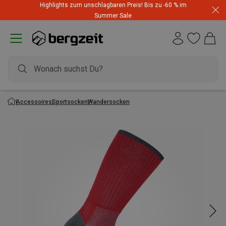
Highlights zum unschlagbaren Preis! Bis zu -60 % im
Summer Sale
Accessoires
Sportsocken
Wandersocken