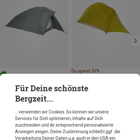
Du sparst 30%
Vaude
Für Deine schönste
Allround Taurus 1P Zelt
Bergzeit...
259,95 €
… verwenden wir Cookies. So können wir unsere
Services für Dich optimieren, Inhalte auf Dich
Andere Kunden kauften auch
zuschneiden und dir entsprechend personalisierte
Anzeigen zeigen. Deine Zustimmung schließt ggf. die
Verarbeitung Deiner Daten u.a. auch in den USA ein.