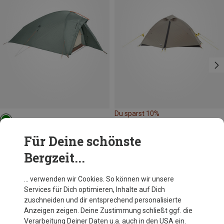
Du sparst 10%
Vaude
Für Deine schönste
Allround Taurus 1P Zelt
Bergzeit...
259,95 €
… verwenden wir Cookies. So können wir unsere
Services für Dich optimieren, Inhalte auf Dich
Andere Kunden kauften auch
zuschneiden und dir entsprechend personalisierte
Anzeigen zeigen. Deine Zustimmung schließt ggf. die
Verarbeitung Deiner Daten u.a. auch in den USA ein.