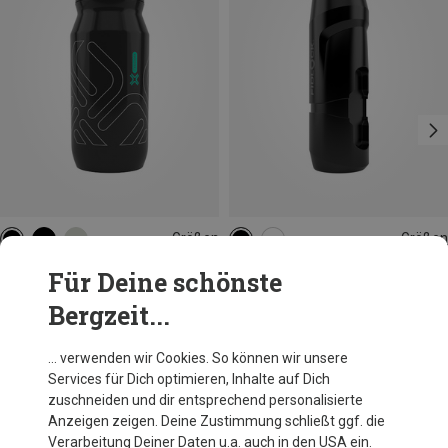
Größen
Größen
0.6L
ONE SIZE
Fidlock
Fidlock
Für Deine schönste
Fidguard 600ml antibacterial Trinkflasche
Replacement Bottle 800ml Trinkflasche
Bergzeit...
8,97 €
16,95 €
… verwenden wir Cookies. So können wir unsere
Services für Dich optimieren, Inhalte auf Dich
Andere Kunden kauften auch
zuschneiden und dir entsprechend personalisierte
Anzeigen zeigen. Deine Zustimmung schließt ggf. die
Verarbeitung Deiner Daten u.a. auch in den USA ein.