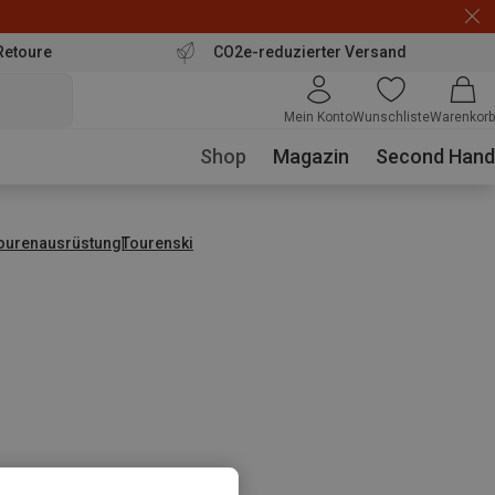
Retoure
CO2e-reduzierter Versand
Mein Konto
Wunschliste
Warenkorb
Shop
Magazin
Second Hand
tourenausrüstung
Tourenski