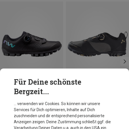
Für Deine schönste
Bergzeit...
Du sparst 18%
Größen
Vaude
… verwenden wir Cookies. So können wir unsere
TVL Pavei Tech Schuhe
Services für Dich optimieren, Inhalte auf Dich
146,95 €
zuschneiden und dir entsprechend personalisierte
Anzeigen zeigen. Deine Zustimmung schließt ggf. die
Verarbeitung Deiner Daten u.a. auch in den USA ein.