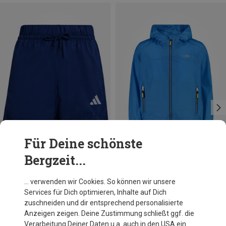
Für Deine schönste
Bergzeit...
Du sparst 34%
Größen
128
140
152
164
170
adidas
… verwenden wir Cookies. So können wir unsere
Kinder Essentials Chelsea Shorts
Services für Dich optimieren, Inhalte auf Dich
19,95 €
zuschneiden und dir entsprechend personalisierte
Anzeigen zeigen. Deine Zustimmung schließt ggf. die
Verarbeitung Deiner Daten u.a. auch in den USA ein.