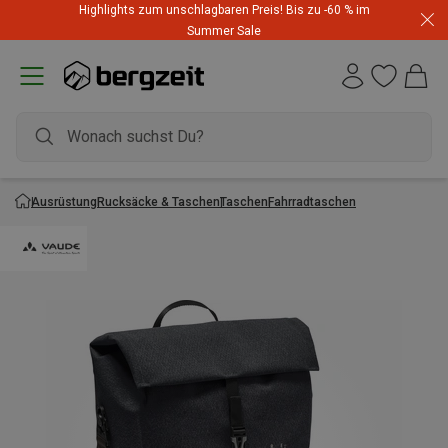
Highlights zum unschlagbaren Preis! Bis zu -60 % im
Summer Sale
Ausrüstung
Rucksäcke & Taschen
Taschen
Fahrradtaschen