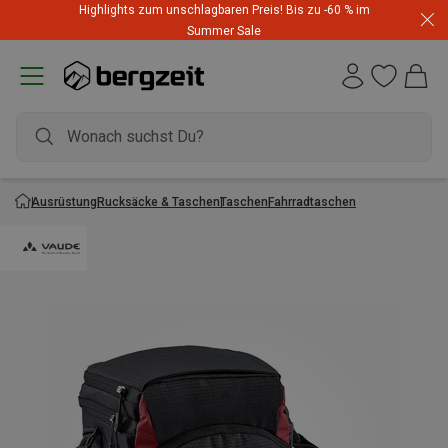
Highlights zum unschlagbaren Preis! Bis zu -60 % im
Summer Sale
Ausrüstung
Rucksäcke & Taschen
Taschen
Fahrradtaschen