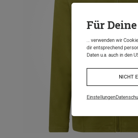
Für Deine 
… verwenden wir Cookies
dir entsprechend person
Daten u.a. auch in den 
NICHT 
Einstellungen
Datenschu