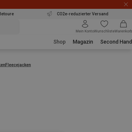
Retoure
CO2e-reduzierter Versand
Mein Konto
Wunschliste
Warenkorb
Shop
Magazin
Second Hand
ken
Fleecejacken