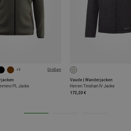
Größen
+3
XL
XXL
3XL
M
L
XL
rjacken
Vaude | Wanderjacken
mmino PL Jacke
Herren Tinshan IV Jacke
173,20 €