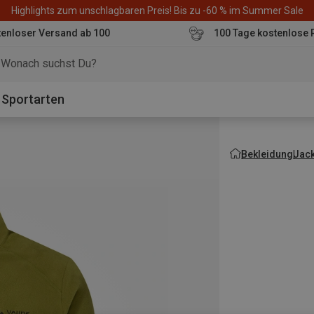
Highlights zum unschlagbaren Preis! Bis zu -60 % im Summer Sale
enloser Versand ab 100
100 Tage kostenlose 
o
Sportarten
Bekleidung
Jac