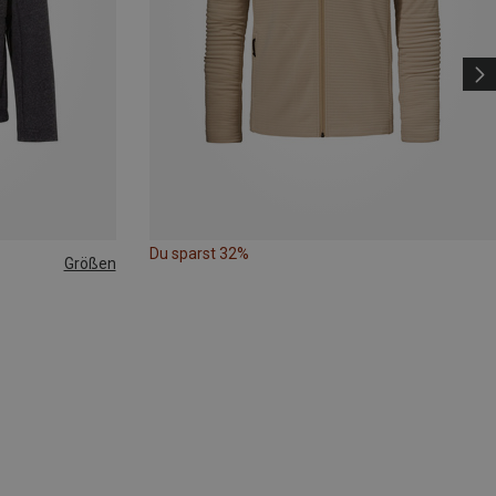
Du sparst 32%
Größen