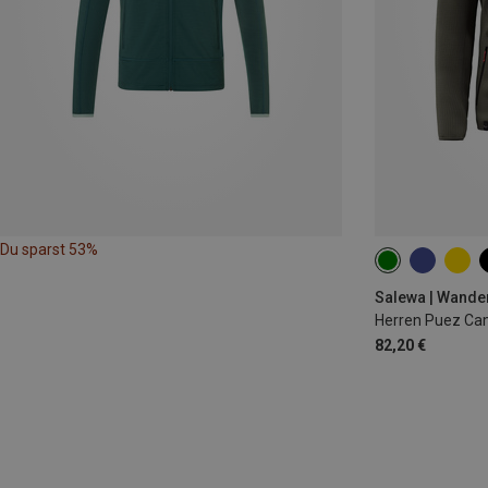
Du sparst 53%
S
M
L
Salewa | Wande
Herren Puez Ca
82,20 €