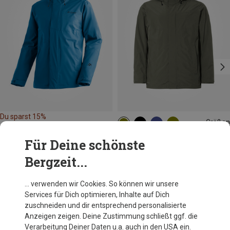
Du sparst 15%
Größen
M
XXL
Vaude
Für Deine schönste
Herren Rosemoor 3in1 Jacke
Bergzeit...
219,95 €
… verwenden wir Cookies. So können wir unsere
Services für Dich optimieren, Inhalte auf Dich
Andere Kunden kauften auch
zuschneiden und dir entsprechend personalisierte
Anzeigen zeigen. Deine Zustimmung schließt ggf. die
Verarbeitung Deiner Daten u.a. auch in den USA ein.