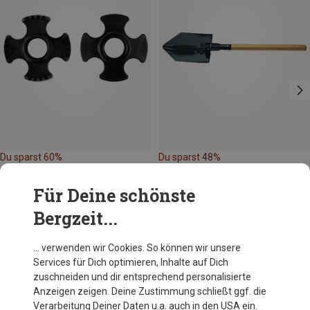
Du sparst 60%
Du sparst 48%
Für Deine schönste
Bergzeit...
… verwenden wir Cookies. So können wir unsere
Services für Dich optimieren, Inhalte auf Dich
Andere Kunden kauften auch
zuschneiden und dir entsprechend personalisierte
Anzeigen zeigen. Deine Zustimmung schließt ggf. die
Verarbeitung Deiner Daten u.a. auch in den USA ein.