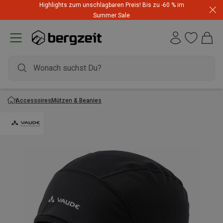
Highlights zum unschlagbaren Preis! Bis zu -60 % im
Summer Sale
Accessoires
Mützen & Beanies