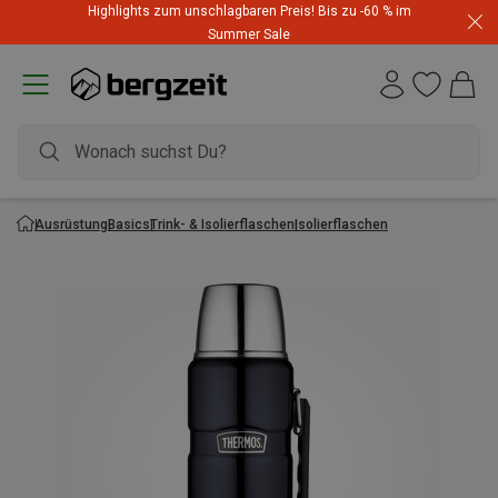
Highlights zum unschlagbaren Preis! Bis zu -60 % im
Summer Sale
Ausrüstung
Basics
Trink- & Isolierflaschen
Isolierflaschen