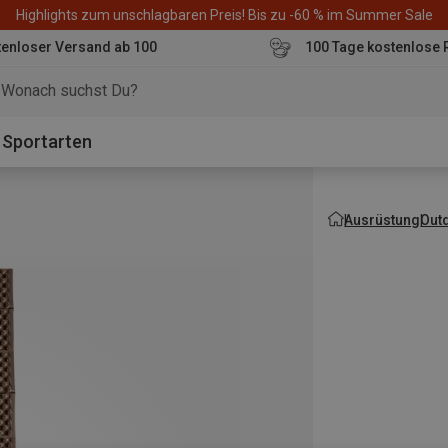
Highlights zum unschlagbaren Preis! Bis zu -60 % im Summer Sale
enloser Versand ab 100
100 Tage kostenlose 
o
Sportarten
Ausrüstung
Out