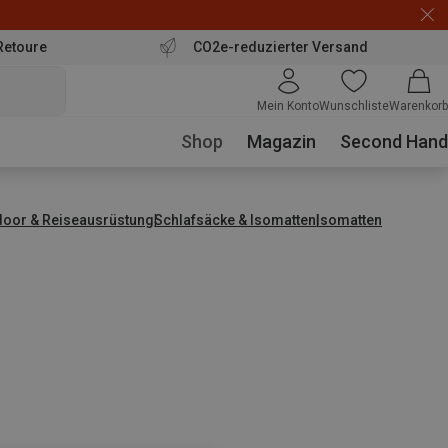
Retoure
CO2e-reduzierter Versand
Mein Konto
Wunschliste
Warenkorb
Shop
Magazin
Second Hand
door & Reiseausrüstung
Schlafsäcke & Isomatten
Isomatten