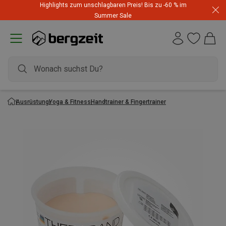
Highlights zum unschlagbaren Preis! Bis zu -60 % im
Summer Sale
Ausrüstung
Yoga & Fitness
Handtrainer & Fingertrainer