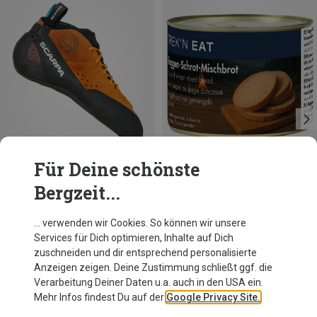
Für Deine schönste
Bergzeit...
Du sparst 21%
Größen
42
42.5
Scarpa
… verwenden wir Cookies. So können wir unsere
Herren Generator Mid Kletterschuhe
Services für Dich optimieren, Inhalte auf Dich
199,95 €
zuschneiden und dir entsprechend personalisierte
Anzeigen zeigen. Deine Zustimmung schließt ggf. die
Verarbeitung Deiner Daten u.a. auch in den USA ein.
Mehr Infos findest Du auf der
Google Privacy Site.