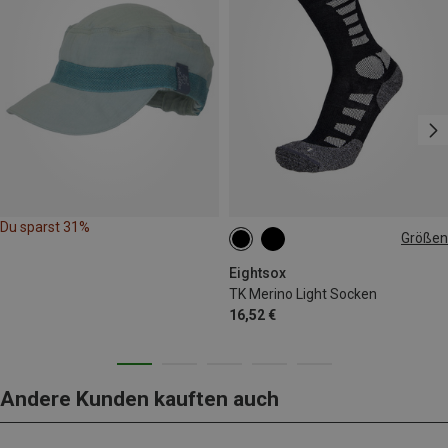
Du sparst 31%
Größen
35|36|37|38
39|40|41
42|43|44
Eightsox
TK Merino Light Socken
16,52 €
Andere Kunden kauften auch