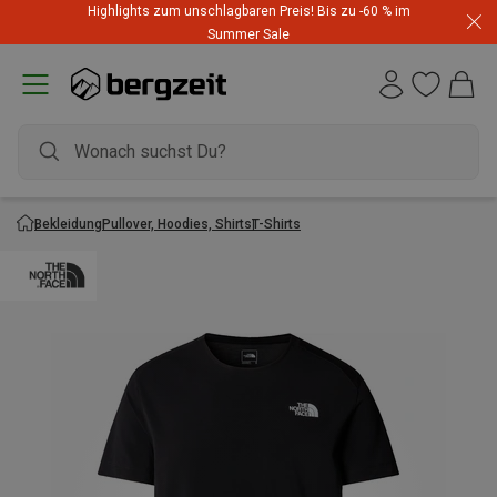
Highlights zum unschlagbaren Preis! Bis zu -60 % im
Summer Sale
Bekleidung
Pullover, Hoodies, Shirts
T-Shirts