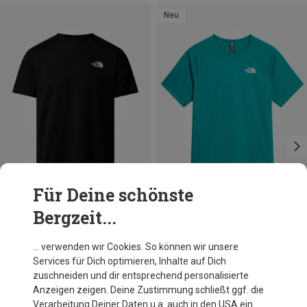
Neu
Für Deine schönste
Bergzeit...
Du sparst 40%
Größen
S
M
L
XL
The North Face
… verwenden wir Cookies. So können wir unsere
Herren Sunriser T-Shirt
Services für Dich optimieren, Inhalte auf Dich
49,95 €
zuschneiden und dir entsprechend personalisierte
Anzeigen zeigen. Deine Zustimmung schließt ggf. die
Verarbeitung Deiner Daten u.a. auch in den USA ein.