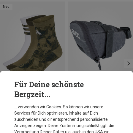
Neu
Für Deine schönste
Bergzeit...
Größen
Größen
25|26|27
28|29|30
1L
31|32|33
adidas
Evoc
… verwenden wir Cookies. So können wir unsere
Kinder Camo Graphic 3er Pack Socken
Seat Bag Tour L Satteltasche
Services für Dich optimieren, Inhalte auf Dich
13,61 €
31,63 €
zuschneiden und dir entsprechend personalisierte
Anzeigen zeigen. Deine Zustimmung schließt ggf. die
Verarbeitung Deiner Daten u.a. auch in den USA ein.