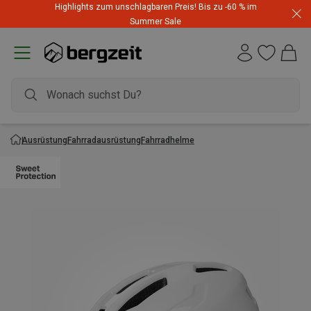
Highlights zum unschlagbaren Preis! Bis zu -60 % im
Summer Sale
Ausrüstung
Fahrradausrüstung
Fahrradhelme