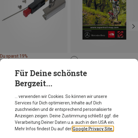
Du sparst 19%
Supertrail Map
Für Deine schönste
Nyon / La Dole - MTB
Bergzeit...
16,95 €
… verwenden wir Cookies. So können wir unsere
Services für Dich optimieren, Inhalte auf Dich
Andere Kunden kauften auch
zuschneiden und dir entsprechend personalisierte
Anzeigen zeigen. Deine Zustimmung schließt ggf. die
Verarbeitung Deiner Daten u.a. auch in den USA ein.
Mehr Infos findest Du auf der
Google Privacy Site.