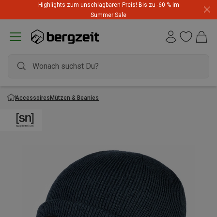
Highlights zum unschlagbaren Preis! Bis zu -60 % im
Summer Sale
Accessoires
Mützen & Beanies