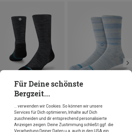
Für Deine schönste
Bergzeit...
Du sparst 30%
Größen
43|44|45|46|47
Stance
… verwenden wir Cookies. So können wir unsere
Marled Crew Socken
Services für Dich optimieren, Inhalte auf Dich
14,31 €
zuschneiden und dir entsprechend personalisierte
Anzeigen zeigen. Deine Zustimmung schließt ggf. die
Verarbeitung Deiner Daten u.a. auch in den USA ein.