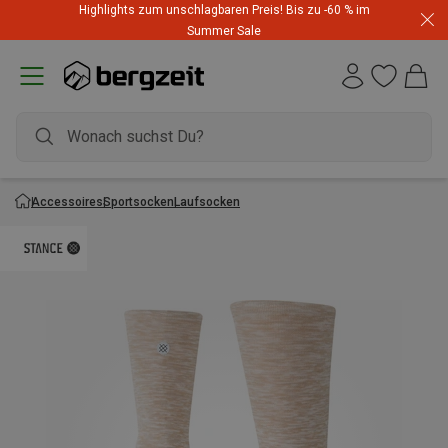
Highlights zum unschlagbaren Preis! Bis zu -60 % im
Summer Sale
Accessoires
Sportsocken
Laufsocken