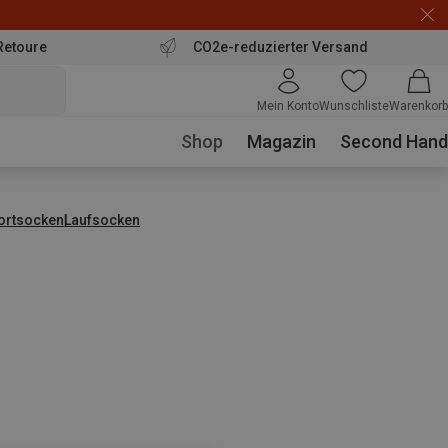
Retoure
CO2e-reduzierter Versand
Mein Konto
Wunschliste
Warenkorb
Shop
Magazin
Second Hand
ortsocken
Laufsocken