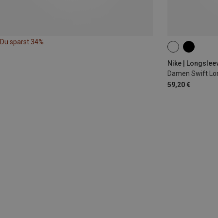
Du sparst 34%
S
M
L
Nike | Longslee
Damen Swift Lo
59,20 €