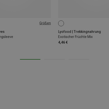
Größen
XXL
30G
ves
Lyofood | Trekkingnahrung
ngsleeve
Exotischer Früchte Mix
4,46 €