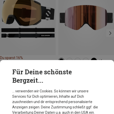
Du sparst 16%
+1
Tripoint
Für Deine schönste
111 Indira Col Magnet Small Skibrille
Bergzeit...
149,95 €
… verwenden wir Cookies. So können wir unsere
Services für Dich optimieren, Inhalte auf Dich
Andere Kunden kauften auch
zuschneiden und dir entsprechend personalisierte
Anzeigen zeigen. Deine Zustimmung schließt ggf. die
Verarbeitung Deiner Daten u.a. auch in den USA ein.