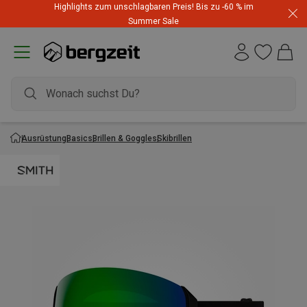
Highlights zum unschlagbaren Preis! Bis zu -60 % im
Summer Sale
Ausrüstung
Basics
Brillen & Goggles
Skibrillen