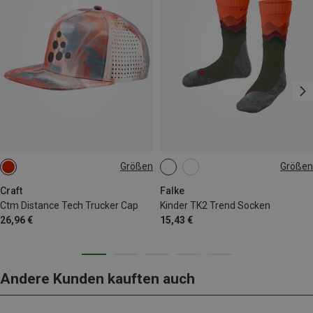
Größen
Größen
ONE SIZE
23|24|25|26
27|28|29|30
31|32|33|34
35|36|37|38
Craft
Falke
Ctm Distance Tech Trucker Cap
Kinder TK2 Trend Socken
26,96 €
15,43 €
Andere Kunden kauften auch