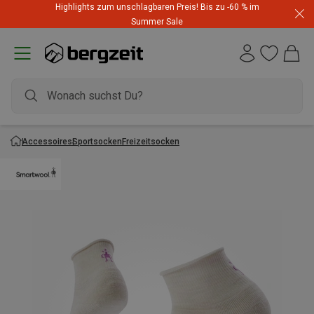
Highlights zum unschlagbaren Preis! Bis zu -60 % im
Summer Sale
Accessoires
Sportsocken
Freizeitsocken