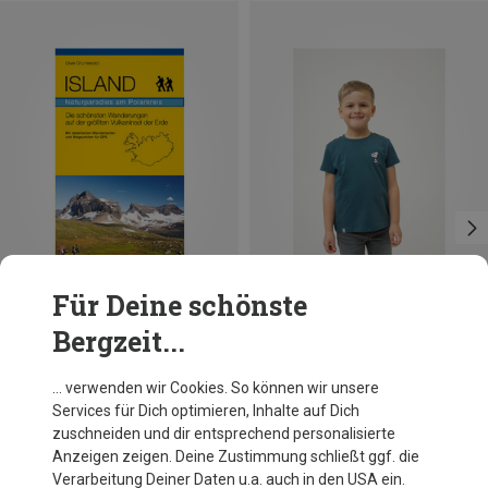
Für Deine schönste
Bergzeit...
Größen
104|98
110|116
122|128
134|146
152|164
Verlag Uwe Grunewald
Bavarian Caps
… verwenden wir Cookies. So können wir unsere
Island - Naturparadies am Polarkreis
Kinder Grantler Klub: Snoopy T-Shirt
Services für Dich optimieren, Inhalte auf Dich
19,90 €
34,95 €
zuschneiden und dir entsprechend personalisierte
Anzeigen zeigen. Deine Zustimmung schließt ggf. die
Verarbeitung Deiner Daten u.a. auch in den USA ein.