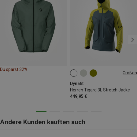
Du sparst 32%
Größen
S
M
L
XL
Dynafit
Herren Tigard 3L Stretch Jacke
449,95 €
Andere Kunden kauften auch