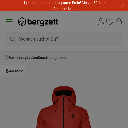
Highlights zum unschlagbaren Preis! Bis zu -60 % im
Summer Sale
Bekleidung
Jacken
Kunstfaserjacken