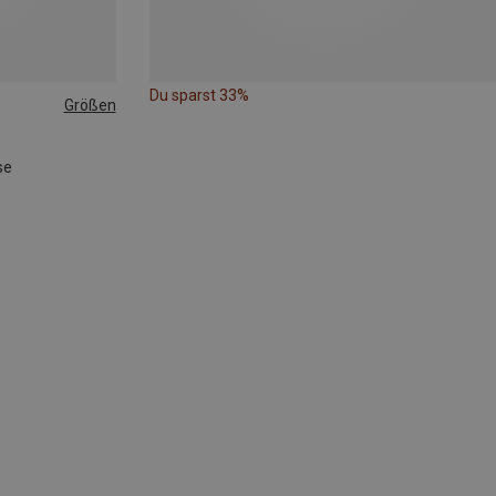
Du sparst 33%
Größen
se