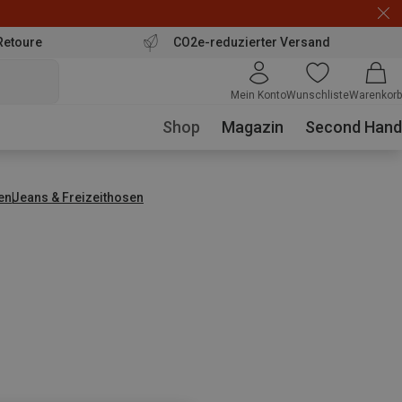
Retoure
CO2e-reduzierter Versand
Mein Konto
Wunschliste
Warenkorb
Shop
Magazin
Second Hand
en
Jeans & Freizeithosen