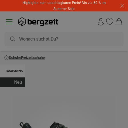
Highlights zum unschlagbaren Preis! Bis zu -60 % im
Summer Sale
Schuhe
Freizeitschuhe
Neu