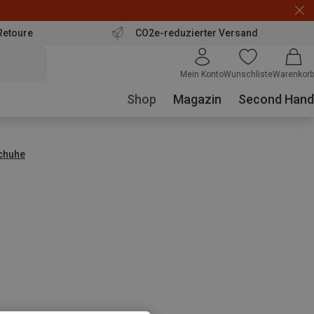
Retoure
CO2e-reduzierter Versand
Mein Konto
Wunschliste
Warenkorb
Shop
Magazin
Second Hand
schuhe