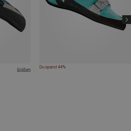
Du sparst 44%
Größen