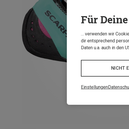
Für Deine 
… verwenden wir Cookies
dir entsprechend person
Daten u.a. auch in den 
NICHT 
Einstellungen
Datenschu