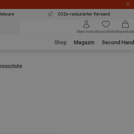
Retoure
CO2e-reduzierter Versand
Mein Konto
Wunschliste
Warenkorb
Shop
Magazin
Second Hand
nningschuhe