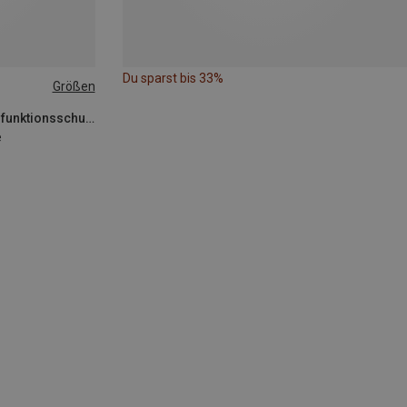
Du sparst bis 33%
Größen
Scarpa | Zustiegsschuhe & Multifunktionsschuhe
e