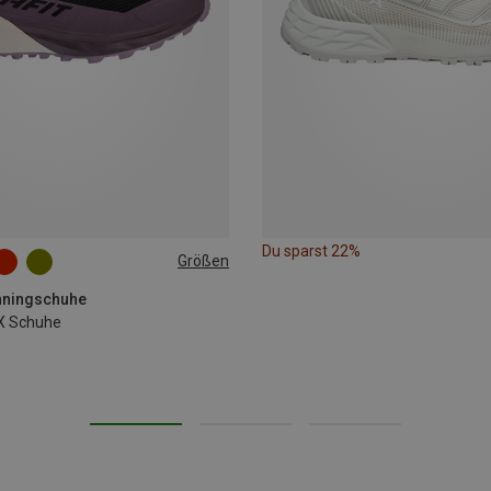
Du sparst 22%
Größen
runningschuhe
X Schuhe