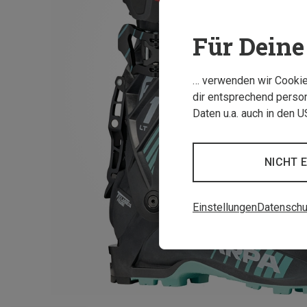
Für Deine 
… verwenden wir Cookies
dir entsprechend person
Daten u.a. auch in den 
NICHT 
Einstellungen
Datenschu