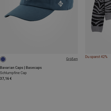
Du sparst 42%
Größen
ONE SIZE
Bavarian Caps | Basecaps
Schlumpfine Cap
37,16 €