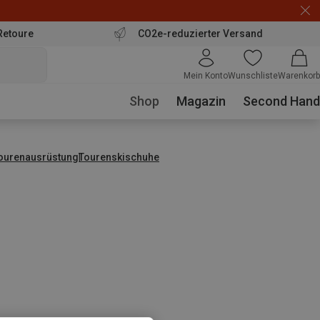
Retoure
CO2e-reduzierter Versand
Mein Konto
Wunschliste
Warenkorb
Shop
Magazin
Second Hand
tourenausrüstung
Tourenskischuhe